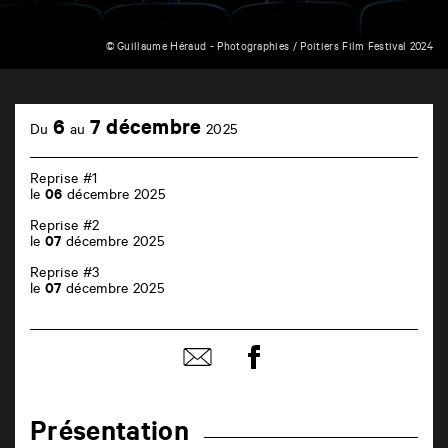
© Guillaume Héraud - Photographies / Poitiers Film Festival 2024
TAP
cinéma
6
7 décembre
Du
au
2025
6
rue
de
Reprise #1
la
le
06
décembre 2025
Marne
86000
Reprise #2
Poitiers
le
07
décembre 2025
Reprise #3
le
07
décembre 2025
Partager
Partager
sur
par
facebook
email
Présentation