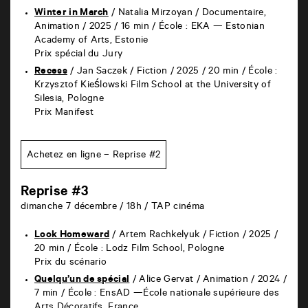
Winter in March
/ Natalia Mirzoyan /
Documentaire,
Animation / 2025 / 16 min /
École : EKA — Estonian
Academy of Arts, Estonie
Prix spécial du Jury
Recess
/ Jan Saczek /
Fiction / 2025 / 20 min /
École :
Krzysztof Kieślowski Film School at the University of
Silesia, Pologne
Prix Manifest
Achetez en ligne – Reprise #2
Reprise #3
dimanche 7 décembre / 18h / TAP cinéma
Look Homeward
/ Artem Rachkelyuk /
Fiction / 2025 /
20 min /
École : Lodz Film School, Pologne
Prix du scénario
Quelqu’un de spécial
/ Alice Gervat /
Animation / 2024 /
7 min /
École : EnsAD —École nationale supérieure des