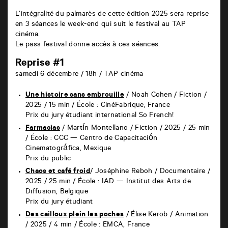
L’intégralité du palmarès de cette édition 2025 sera reprise
en 3 séances le week-end qui suit le festival au TAP
cinéma.
Le pass festival donne accès à ces séances.
Reprise #1
samedi 6 décembre / 18h / TAP cinéma
Une histoire sans embrouille
/ Noah Cohen / Fiction /
2025 / 15 min / École : CinéFabrique, France
Prix du jury étudiant international So French!
Farmacias
/ Martín Montellano / Fiction / 2025 / 25 min
/ École : CCC — Centro de Capacitación
Cinematográfica, Mexique
Prix du public
Chaos et café froid
/ Joséphine Reboh /
Documentaire /
2025 / 25 min /
École : IAD — Institut des Arts de
Diffusion, Belgique
Prix du jury étudiant
Des cailloux plein les poches
/ Élise Kerob /
Animation
/ 2025 / 4 min /
École : EMCA, France