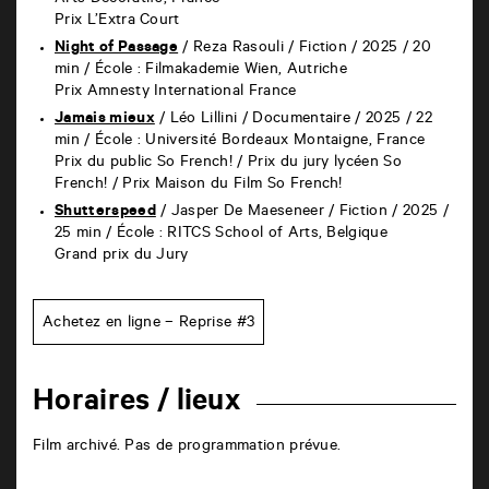
Arts Décoratifs, France
Prix L’Extra Court
Night of Passage
/ Reza Rasouli /
Fiction / 2025 / 20
min /
École : Filmakademie Wien, Autriche
Prix Amnesty International France
Jamais mieux
/ Léo Lillini /
Documentaire / 2025 / 22
min /
École : Université Bordeaux Montaigne, France
Prix du public So French! / Prix du jury lycéen So
French! / Prix Maison du Film So French!
Shutterspeed
/ Jasper De Maeseneer /
Fiction / 2025 /
25 min /
École : RITCS School of Arts, Belgique
Grand prix du Jury
Achetez en ligne – Reprise #3
Horaires / lieux
Film archivé. Pas de programmation prévue.