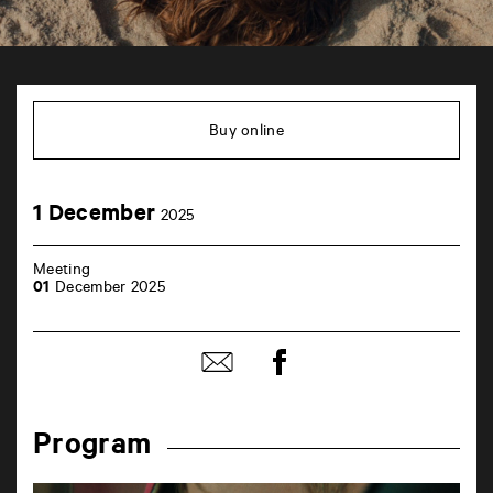
TAP
6
rue
Buy online
de
la
Marne
86000
1
1 December
Poitiers
2025
December
Meeting
01
December 2025
Share
Share
on
by
Facebook
mail
Program